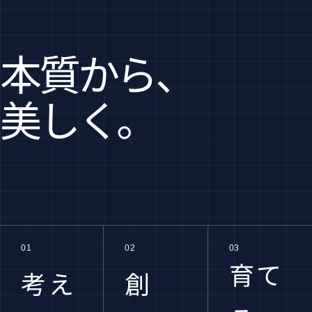
本質から、
美しく。
01
02
03
育て
考え
創