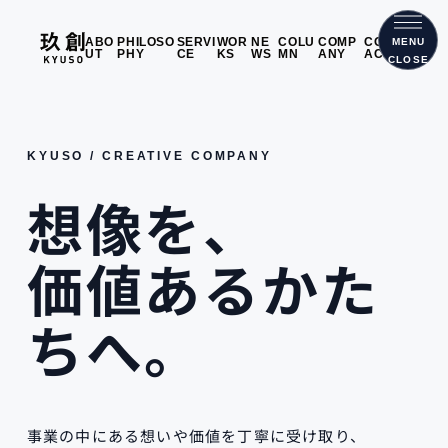
メニ
ABO
PHILOSO
SERVI
WOR
NE
COLU
COMP
CONT
MENU
UT
PHY
CE
KS
WS
MN
ANY
ACT
CLOSE
KYUSO / CREATIVE COMPANY
想像を、
価値あるかた
ちへ。
事業の中にある想いや価値を丁寧に受け取り、