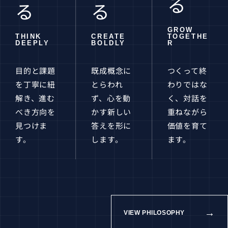
る
る
る
GROW
THINK
CREATE
TOGETHE
DEEPLY
BOLDLY
R
目的と課題
既成概念に
つくって終
を丁寧に紐
とらわれ
わりではな
解き、進む
ず、心を動
く、対話を
べき方向を
かす新しい
重ねながら
見つけま
答えを形に
価値を育て
す。
します。
ます。
→
VIEW PHILOSOPHY