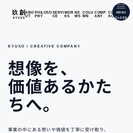
メニ
ABO
PHILOSO
SERVI
WOR
NE
COLU
COMP
CONT
MENU
UT
PHY
CE
KS
WS
MN
ANY
ACT
CLOSE
KYUSO / CREATIVE COMPANY
想像を、
価値あるかた
ちへ。
事業の中にある想いや価値を丁寧に受け取り、