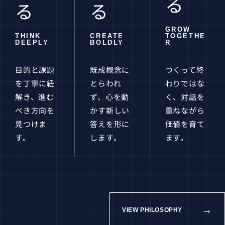
る
る
る
GROW
THINK
CREATE
TOGETHE
DEEPLY
BOLDLY
R
目的と課題
既成概念に
つくって終
を丁寧に紐
とらわれ
わりではな
解き、進む
ず、心を動
く、対話を
べき方向を
かす新しい
重ねながら
見つけま
答えを形に
価値を育て
す。
します。
ます。
→
VIEW PHILOSOPHY