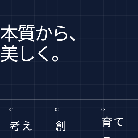
本質から、
美しく。
01
02
03
育て
考え
創