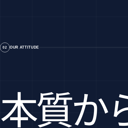
OUR ATTITUDE
02
本質か