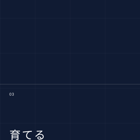
03
育てる