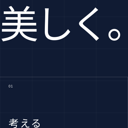
美しく
01
考える