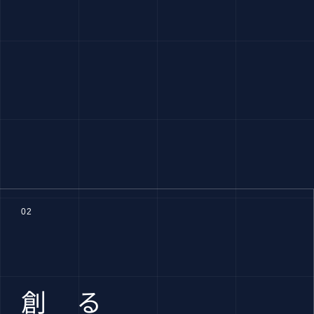
。
02
創 る