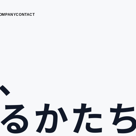
OMPANY
CONTACT
、
るかた