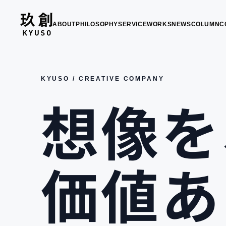
ABOUT
PHILOSOPHY
SERVICE
WORKS
NEWS
COLUMN
C
KYUSO / CREATIVE COMPANY
想像を
価値あ